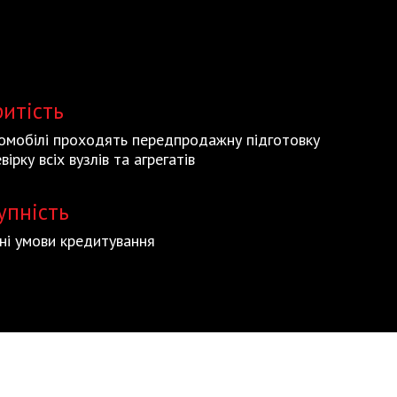
ритість
томобілі проходять передпродажну підготовку
вірку всіх вузлів та агрегатів
упність
ьні умови кредитування