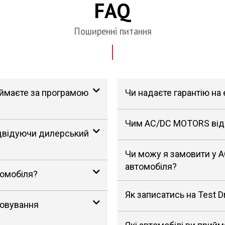
FAQ
Поширенні питання
риймаєте за програмою
Чи надаєте гарантію на
Чим AC/DC MOTORS відрі
ідвідуючи дилерський
Чи можу я замовити у 
автомобіля?
томобіля?
Як записатись на Test D
говування