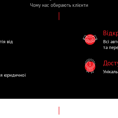
Чому нас
обирають
клієнти
Відк
тія від
Всі ав
та пере
Дост
Унікал
тія юридичної