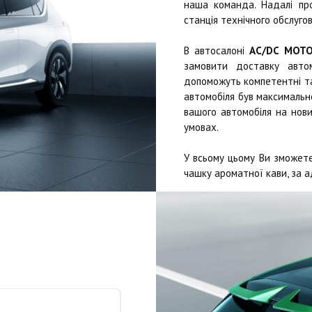
наша команда. Надалі п
станція технічного обслугов
В автосалоні
AC/DC MOT
замовити доставку автом
допоможуть компетентні та 
автомобіля був максимально
вашого автомобіля на нови
умовах.
У всьому цьому Ви зможете
чашку ароматної кави, за а