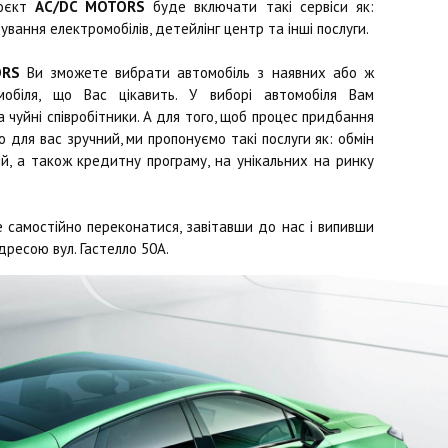
роєкт
AC/DC MOTORS
буде включати такі сервіси як:
ування електромобілів, детейлінг центр та інші послуги.
ORS
Ви зможете вибрати автомобіль з наявних або ж
обіля, що Вас цікавить. У виборі автомобіля Вам
чуйні співробітники. А для того, щоб процес придбання
 для вас зручний, ми пропонуємо такі послуги як: обмін
й, а також кредитну програму, на унікальних на ринку
 самостійно переконатися, завітавши до нас і випивши
дресою вул. Гастелло 50А.