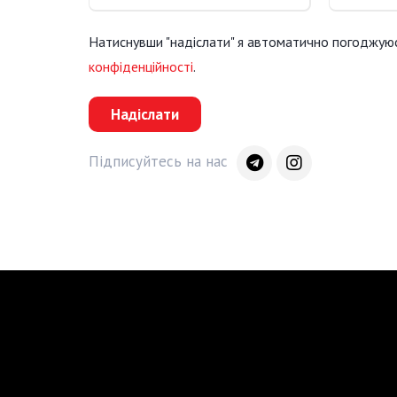
Натиснувши "надіслати" я автоматично погоджую
конфіденційності
.
Надіслати
Підписуйтесь на нас