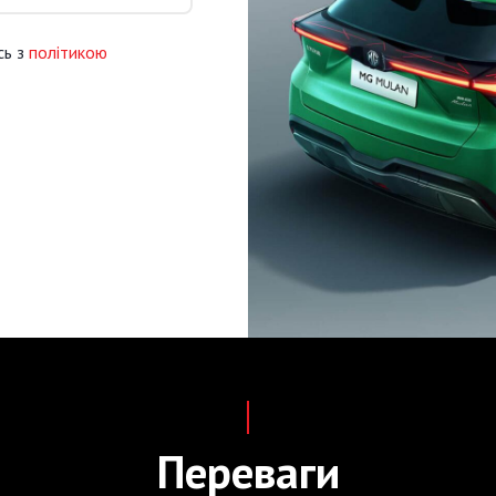
сь з
політикою
Переваги