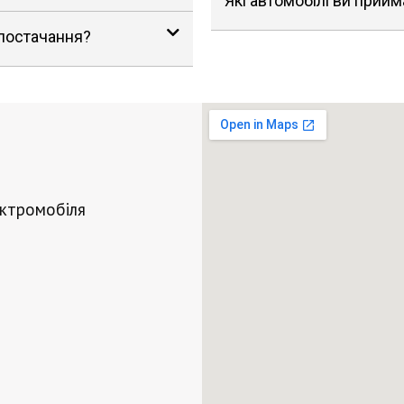
Які автомобілі ви прийм
 постачання?
ектромобіля