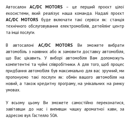
Автосалон
AC/DC MOTORS
– це перший проєкт цілої
екосистеми, який реалізує наша команда. Надалі проєкт
AC/DC MOTORS
буде включати такі сервіси як: станція
технічного обслуговування електромобілів, детейлінг центр
та інші послуги.
В автосалоні
AC/DC MOTORS
Ви зможете вибрати
автомобіль з наявних або ж замовити доставку автомобіля,
що Вас цікавить. У виборі автомобіля Вам допоможуть
компетентні та чуйні співробітники. А для того, щоб процес
придбання автомобіля був максимально для вас зручний, ми
пропонуємо такі послуги як: обмін вашого автомобіля на
новий, а також кредитну програму, на унікальних на ринку
умовах.
У всьому цьому Ви зможете самостійно переконатися,
завітавши до нас і випивши чашку ароматної кави, за
адресою вул. Гастелло 50А.