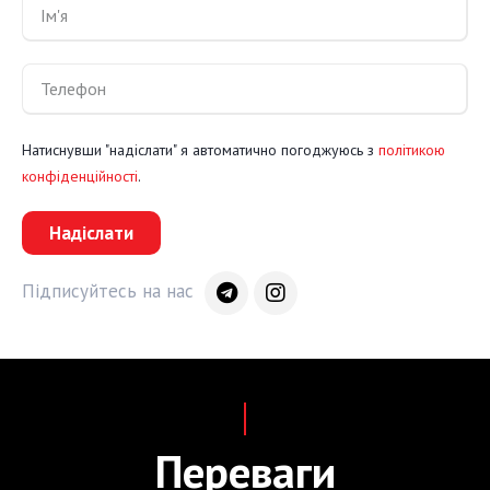
Натиснувши "надіслати" я автоматично погоджуюсь з
політикою
конфіденційності
.
Надіслати
Підписуйтесь на нас
Переваги