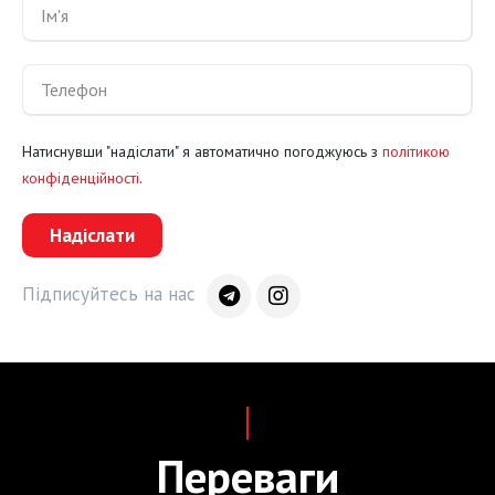
Натиснувши "надіслати" я автоматично погоджуюсь з
політикою
конфіденційності
.
Надіслати
Підписуйтесь на нас
Переваги