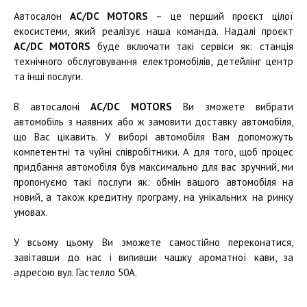
Автосалон
AC/DC MOTORS
– це перший проєкт цілої
екосистеми, який реалізує наша команда. Надалі проєкт
AC/DC MOTORS
буде включати такі сервіси як: станція
технічного обслуговування електромобілів, детейлінг центр
та інші послуги.
В автосалоні
AC/DC MOTORS
Ви зможете вибрати
автомобіль з наявних або ж замовити доставку автомобіля,
що Вас цікавить. У виборі автомобіля Вам допоможуть
компетентні та чуйні співробітники. А для того, щоб процес
придбання автомобіля був максимально для вас зручний, ми
пропонуємо такі послуги як: обмін вашого автомобіля на
новий, а також кредитну програму, на унікальних на ринку
умовах.
У всьому цьому Ви зможете самостійно переконатися,
завітавши до нас і випивши чашку ароматної кави, за
адресою вул. Гастелло 50А.